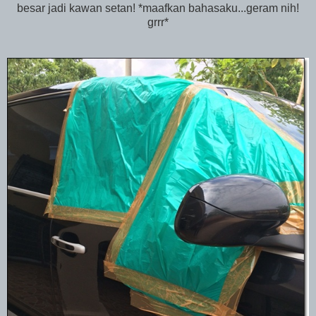
besar jadi kawan setan! *maafkan bahasaku...geram nih!
grrr*