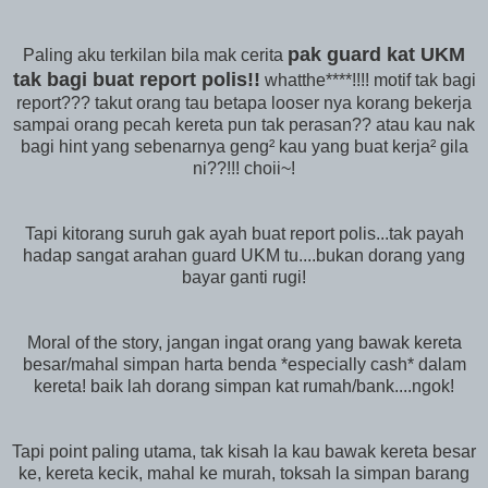
pak guard kat UKM
Paling aku terkilan bila mak cerita
tak bagi buat report polis!!
whatthe****!!!! motif tak bagi
report??? takut orang tau betapa looser nya korang bekerja
sampai orang pecah kereta pun tak perasan?? atau kau nak
bagi hint yang sebenarnya geng² kau yang buat kerja² gila
ni??!!! choii~!
Tapi kitorang suruh gak ayah buat report polis...tak payah
hadap sangat arahan guard UKM tu....bukan dorang yang
bayar ganti rugi!
Moral of the story, jangan ingat orang yang bawak kereta
besar/mahal simpan harta benda *especially cash* dalam
kereta! baik lah dorang simpan kat rumah/bank....ngok!
Tapi point paling utama, tak kisah la kau bawak kereta besar
ke, kereta kecik, mahal ke murah, toksah la simpan barang