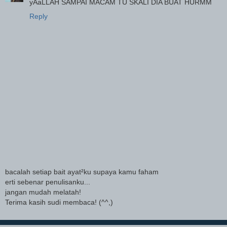
yAaLLAH SAMPAI MACAM TU SKALI DIA BUAT HURMM
Reply
bacalah setiap bait ayat²ku supaya kamu faham
erti sebenar penulisanku...
jangan mudah melatah!
Terima kasih sudi membaca! (^^,)