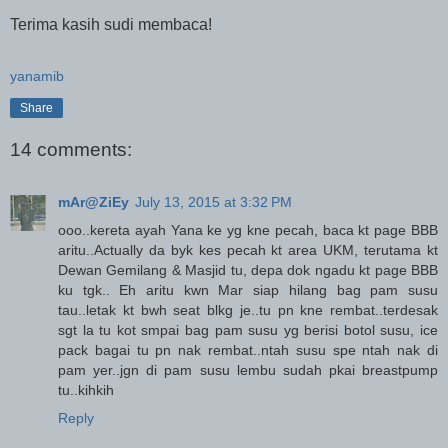
Terima kasih sudi membaca!
yanamib
Share
14 comments:
mAr@ZiEy
July 13, 2015 at 3:32 PM
ooo..kereta ayah Yana ke yg kne pecah, baca kt page BBB
aritu..Actually da byk kes pecah kt area UKM, terutama kt
Dewan Gemilang & Masjid tu, depa dok ngadu kt page BBB
ku tgk.. Eh aritu kwn Mar siap hilang bag pam susu
tau..letak kt bwh seat blkg je..tu pn kne rembat..terdesak
sgt la tu kot smpai bag pam susu yg berisi botol susu, ice
pack bagai tu pn nak rembat..ntah susu spe ntah nak di
pam yer..jgn di pam susu lembu sudah pkai breastpump
tu..kihkih
Reply