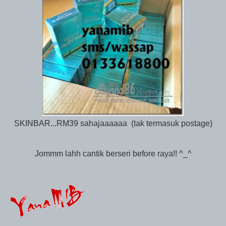
SKINBAR...RM39 sahajaaaaaa (tak termasuk postage)
Jommm lahh cantik berseri before raya!! ^_^