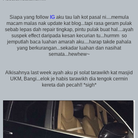
Siapa yang follow
IG
aku tau lah kot pasal ni....memula
macam malas nak update kat blog...tapi rasa geram pulak
sebab lepas dah repair tingkap, pintu pulak buat hal....ayah
suspek effect daripada kesan kecurian tu...hurmm so
jemputlah baca luahan amarah aku....harap takde pahala
yang berkurangan...sekadar luahan dan nasihat
semata...hewhew~
Alkisahnya last week ayah aku pi solat tarawikh kat masjid
UKM, Bangi...elok je habis tarawikh dia tengok cermin
kereta dah pecah!! *sigh*