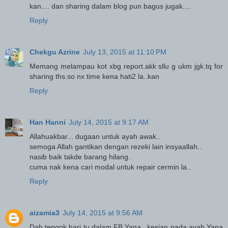
kan.... dan sharing dalam blog pun bagus jugak....
Reply
Chekgu Azrine
July 13, 2015 at 11:10 PM
Memang melampau kot xbg report.akk sllu g ukm jgk.tq for
sharing ths.so nx time kena hati2 la..kan
Reply
Han Hanni
July 14, 2015 at 9:17 AM
Allahuakbar... dugaan untuk ayah awak..
semoga Allah gantikan dengan rezeki lain insyaallah..
nasib baik takde barang hilang.
cuma nak kena cari modal untuk repair cermin la..
Reply
aizamia3
July 14, 2015 at 9:56 AM
Dah tengok hari tu dalam FB Yana.. kesian pada ayah Yana