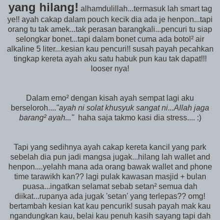
yang hilang!
alhamdulillah...termasuk lah smart tag
ye!! ayah cakap dalam pouch kecik dia ada je henpon...tapi
orang tu tak amek...tak perasan barangkali...pencuri tu siap
selongkar bonet...tapi dalam bonet cuma ada botol² air
alkaline 5 liter...kesian kau pencuri!! susah payah pecahkan
tingkap kereta ayah aku satu habuk pun kau tak dapat!!!
looser nya!
Dalam emo² dengan kisah ayah sempat lagi aku
berseloroh....
"ayah ni solat khusyuk sangat ni...Allah jaga
barang² ayah..."
haha saja takmo kasi dia stress.... :)
Tapi yang sedihnya ayah cakap kereta kancil yang park
sebelah dia pun jadi mangsa jugak...hilang lah wallet and
henpon....yelahh mana ada orang bawak wallet and phone
time tarawikh kan?? lagi pulak kawasan masjid + bulan
puasa...ingatkan selamat sebab setan² semua dah
diikat...rupanya ada jugak 'setan' yang terlepas?? omg!
bertambah kesian kat kau pencurik! susah payah mak kau
ngandungkan kau, belai kau penuh kasih sayang tapi dah